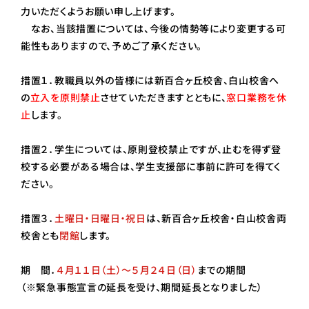
力いただくようお願い申し上げます。
なお、当該措置については、今後の情勢等により変更する可
能性もありますので、予めご了承ください。
措置１．教職員以外の皆様には新百合ヶ丘校舎、白山校舎へ
の
立入を原則禁止
させていただきますとともに、
窓口業務を休
止
します。
措置２．学生については、原則登校禁止ですが、止むを得ず登
校する必要がある場合は、学生支援部に事前に許可を得てく
ださい。
措置３．
土曜日・日曜日・祝日
は、新百合ヶ丘校舎・白山校舎両
校舎とも
閉館
します。
期 間．
４月１１日（土）～５月２４日（日）
までの期間
（※緊急事態宣言の延長を受け、期間延長となりました）