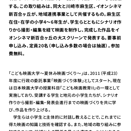
する。この取り組みは、同大と川崎市麻生区、イオンシネマ
新百合ヶ丘が、地域連携事業として共催するもの。麻生区
在住・在学の小学4～6年生が、学生らとともにシナリオ作
りから撮影・編集を経て映画を制作し、完成した作品をイ
オンシネマ新百合ヶ丘の大スクリーンで発表する。要事前
申し込み、定員20名（申し込み多数の場合は抽選）。参加
費無料。
「こども映画大学～夏休み映画づくり～」は、2011（平成23）
年度に行政の委託事業「映画づくり体験」としてスタート。現在
は日本映画大学の授業科目「こども映画教育II」の一環として
実施しており、受講する学生と地元の小学生たちが、シナリオ
作りから撮影・編集・発表会進行までの映画づくりを共に学
び、作品を作り上げる。
学生らは小学生と主体的に対話し教えることで、これまでに
得た映画の知識と技術を確認する。また、地域の取り組みに参