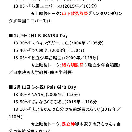
18:05～『味園ユニバース』(2015年／103分）
★上映後トーク：
山下敦弘監督
（『リンダリンダリン
ダ』『味園ユニバース』）
■ 2月9日（日） BUKATSU Day
13:30～『スウィングガールズ』(2004年／105分)
15:40～『うた魂♪』(2008年／120分)
18:05～『独立少年合唱団』(2000年／129分)
★上映後トーク：
緒方明監督
（『独立少年合唱団』
／日本映画大学教授･映画学科長）
■ 2月11日（火・祝） Pair Girls Day
13:30～『NANA』(2005年／113分)
15:50～『さよならくちびる』(2019年／116分)
18:10～『志乃ちゃんは自分の名前が言えない』(2017年／
110分)
★上映後トーク：
足立紳
脚本家（『志乃ちゃんは自
分の名前が言えない』）