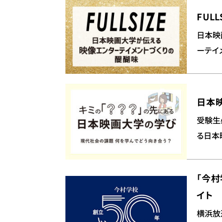
FULL
日本映
ーテイ
日本
受験生
る日本
「今村
イト
横浜放