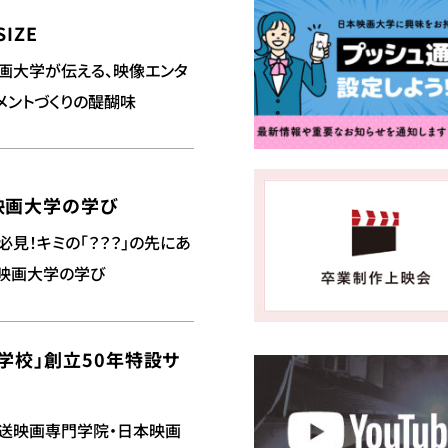
SIZE
画大学が伝える、映像エンタ
メントづくりの醍醐味
映画大学の学び
必見！キミの「？？？」の先にあ
映画大学の学び
学校」創立50年特設サ
送映画専門学院・日本映画