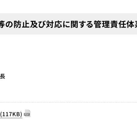
等の防止及び対応に関する管理責任体
部長
画
(117KB)