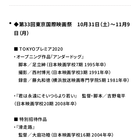
◆第33回東京国際映画祭 10月31日（土）～11月9
日（月）
■ TOKYOプレミア2020
・オープニング作品『アンダードッグ』
脚本／足立紳（日本映画学校7期 1995年卒）
撮影／西村博光（日本映画学校3期 1991年卒）
録音／藤丸和徳（横浜放送映画専門学院5期 1981年卒）
・『君は永遠にそいつらより若い』 監督・脚本／吉野竜平
（日本映画学校20期 2008年卒）
■ 特別招待作品
・『滑走路』
監督／大庭功睦（日本映画学校16期 2004年卒）