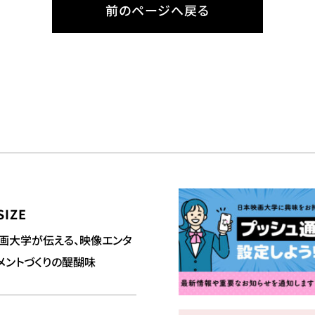
前のページへ戻る
SIZE
画大学が伝える、映像エンタ
メントづくりの醍醐味