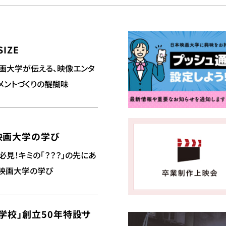
SIZE
画大学が伝える、映像エンタ
メントづくりの醍醐味
映画大学の学び
必見！キミの「？？？」の先にあ
映画大学の学び
学校」創立50年特設サ