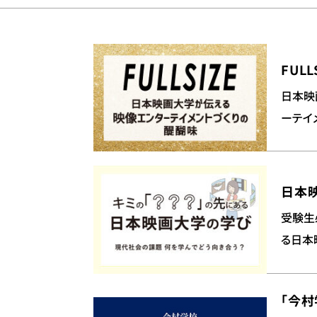
FULL
日本映
ーテイ
日本
受験生
る日本
「今村