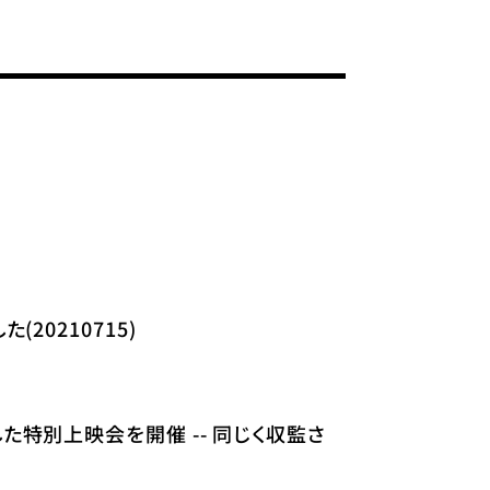
0210715)
特別上映会を開催 -- 同じく収監さ
）