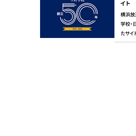
イト
横浜放
学校・
たサイ