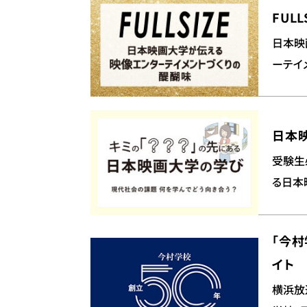
FULL
日本映
ーテイ
日本
受験生
る日本
「今村
イト
横浜放