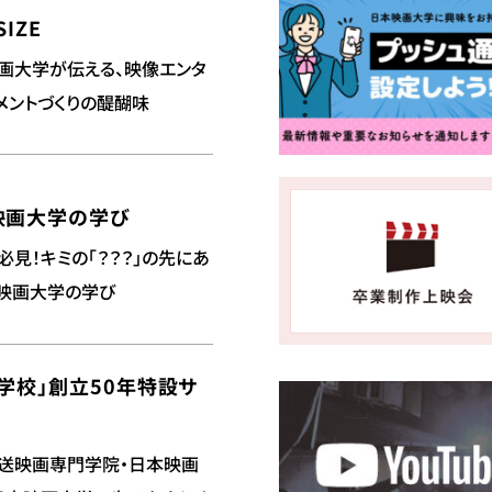
SIZE
画大学が伝える、映像エンタ
メントづくりの醍醐味
映画大学の学び
必見！キミの「？？？」の先にあ
映画大学の学び
学校」創立50年特設サ
送映画専門学院・日本映画