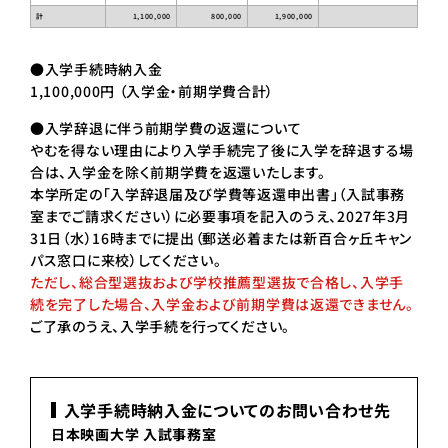
計
1,100,000
800,000
1,900,000
●入学手続時納入金
1,100,000円 （入学金・前期学費合計）
●入学辞退に伴う前期学費の返還について
やむを得ない理由により入学手続完了後に入学を辞退する場
合は、入学金を除く前期学費を返還いたします。
本学所定の「入学辞退届及び学費等返還申出書」（入試事務
室までご請求ください）に必要事項を記入のうえ、2027年3月
31日（水）16時までに提出（郵送必着または新百合ヶ丘キャン
パス窓口に来校）してください。
ただし、総合型選抜および学校推薦型選抜で合格し、入学手
続を完了した場合、入学金および前期学費は返還できません。
ご了承のうえ、入学手続を行ってください。
入学手続時納入金についてのお問い合わせ先
日本映画大学 入試事務室