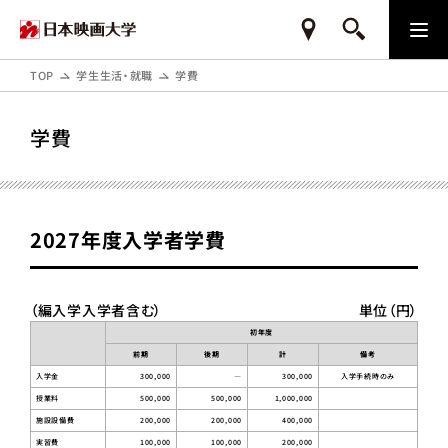
TOP
学生生活・就職
学費
学費
2027年度入学者学費
（編入学入学者含む）
単位（円）
初年度
前期
後期
計
備考
入学金
300,000
―
300,000
入学手続時のみ
授業料
500,000
500,000
1,000,000
施設設備費
200,000
200,000
400,000
実習費
100,000
100,000
200,000