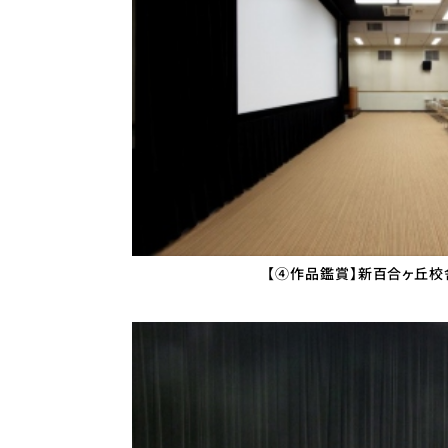
【④作品鑑賞】新百合ヶ丘