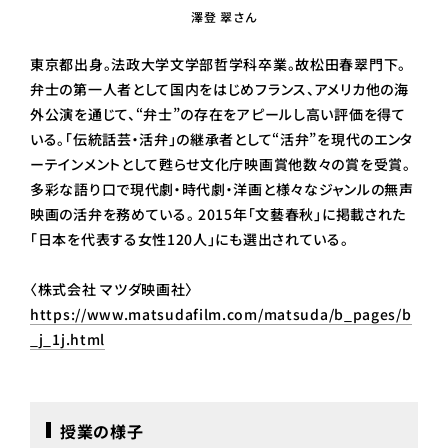
澤登 翠さん
東京都出身。法政大学文学部哲学科卒業。故松田春翠門下。
弁士の第一人者として国内をはじめフランス、アメリカ他の海
外公演を通じて、“弁士”の存在をアピールし高い評価を得て
いる。「伝統話芸・活弁」の継承者として“活弁”を現代のエンタ
ーテインメントとして甦らせ文化庁映画賞他数々の賞を受賞。
多彩な語り口で現代劇・時代劇・洋画と様々なジャンルの無声
映画の活弁を務めている。 2015年「文藝春秋」に掲載された
「日本を代表する女性120人」にも選出されている。
〈株式会社 マツダ映画社〉
https://www.matsudafilm.com/matsuda/b_pages/b
_j_1j.html
授業の様子