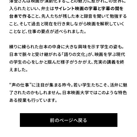
澤登さんは映画が演劇化することの魅力に惹かれこの世界に
入られたといい、弁士は
サイレント映画の字幕と字幕の間を
台本で作る
こと、先人たちが残した本と録音を聞いて勉強する
こと、そして過去と現在を行き来しながら映画を解釈していく
ことなど、仕事の要点が述べられました。
練りに練られた台本の中身に大きな興味を示す学生の姿も。
日本で脈々と受け継がれる「語りの文化」が、映画を学ぶ現代
の学生の心をしかと掴んだ様子がうかがえ、充実の講義を終
えました。
“声の仕事”に注目が集まる昨今。若い学生たちこそ、活弁に魅
了されたのかもしれません。日本映画大学ではこのような特色
ある授業も行っています。
前のページへ戻る