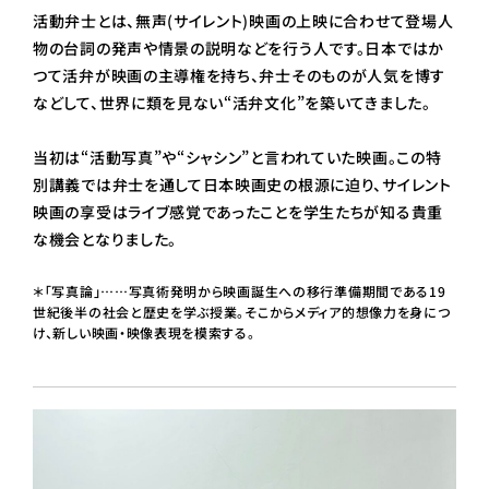
活動弁士とは、無声(サイレント)映画の上映に合わせて登場人
物の台詞の発声や情景の説明などを行う人です。日本ではか
つて活弁が映画の主導権を持ち、弁士そのものが人気を博す
などして、世界に類を見ない“活弁文化”を築いてきました。
当初は“活動写真”や“シャシン”と言われていた映画。この特
別講義では弁士を通して日本映画史の根源に迫り、サイレント
映画の享受はライブ感覚であったことを学生たちが知る貴重
な機会となりました。
＊「写真論」……写真術発明から映画誕生への移行準備期間である19
世紀後半の社会と歴史を学ぶ授業。そこからメディア的想像力を身につ
け、新しい映画・映像表現を模索する。