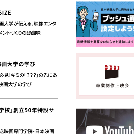
SIZE
画大学が伝える、映像エンタ
メントづくりの醍醐味
映画大学の学び
必見！キミの「？？？」の先にあ
映画大学の学び
学校」創立50年特設サ
送映画専門学院・日本映画