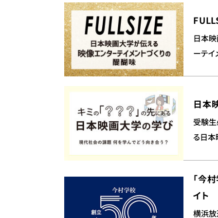
FULL
日本映
ーテイ
日本
受験生
る日本
「今村
イト
横浜放