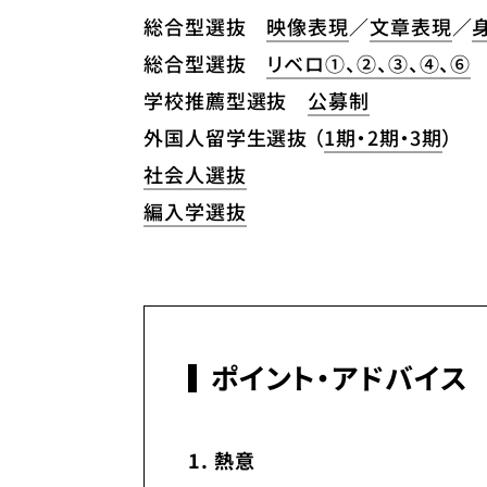
総合型選抜
映像表現
／
文章表現
／
総合型選抜
リベロ①、②、③、④、⑥
学校推薦型選抜
公募制
外国人留学生選抜 （
1期・2期・3期
）
社会人選抜
編入学選抜
ポイント・アドバイス
1. 熱意